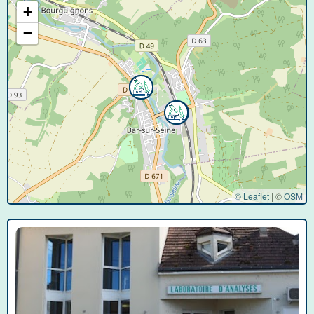
+
−
© Leaflet
|
©
OSM